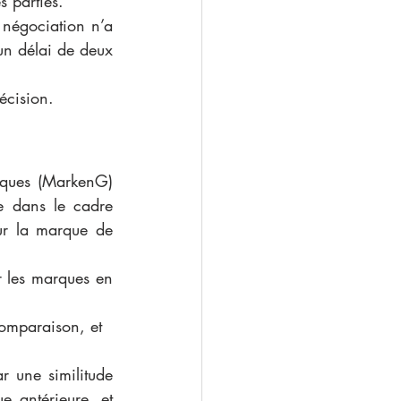
 parties. 
négociation n’a 
n délai de deux 
écision. 
rques (MarkenG) 
 dans le cadre 
r la marque de 
r les marques en 
 comparaison, et
 une similitude 
e antérieure, et 