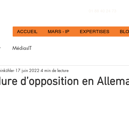
01 88 40 24 73
ACCUEIL
MARS - IP
EXPERTISES
BL
r
MédiasIT
einkühler
17 juin 2022
4 min de lecture
ure d’opposition en Allem