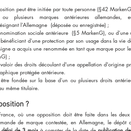
sition peut être initiée par toute personne (§42 MarkenG)
e ou plusieurs marques antérieures allemandes, e
désignant l’Allemagne  (déposée ou enregistrée) ; 
dénomination sociale antérieure  (§5 MarkenG), ou d’une
 bénéficiant d’une protection par son usage dans la vie de
signe a acquis une renommée en tant que marque pour le p
nG) ;
e valoir des droits découlant d'une appellation d'origine p
aphique protégée antérieure.  
être fondée sur la base d’un ou plusieurs droits antérieu
au même titulaire. 
osition ?
rance, où une opposition doit être faite dans les deux 
emande de marque contestée, en Allemagne, le dépôt d’
 délai de 3 mois
 à compter de la date de 
publication de 