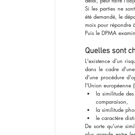
délai, peut faire l’o
Si les parties ne so
été demandé, le dépo
mois pour répondre à
Puis le DPMA examine
Quelles sont c
L'existence d’un ris
dans le cadre d'une
d'une procédure d'o
l'Union européenne (
la similitude de
comparaison, 
la similitude pho
le caractère dist
De sorte qu'une simi
plus grande entre les