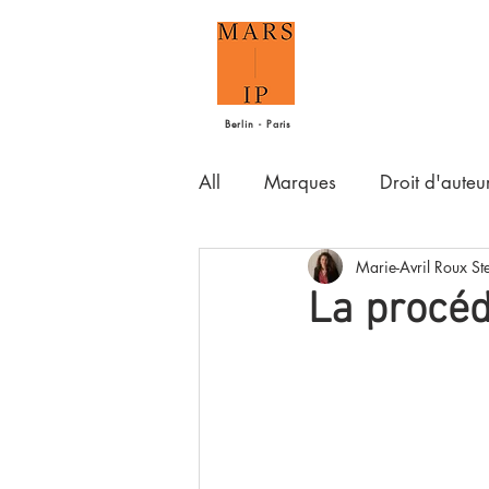
Berlin - Paris
All
Marques
Droit d'auteu
Marie-Avril Roux St
La procéd