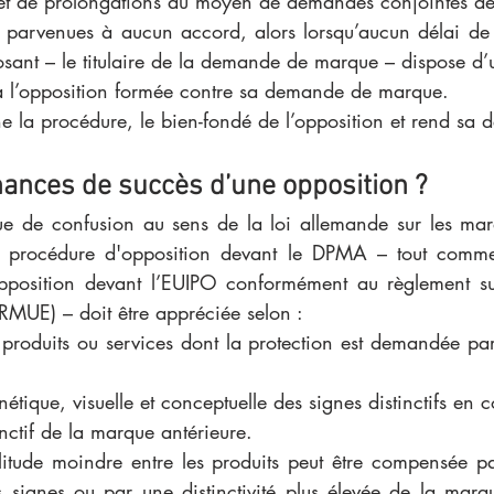
bjet de prolongations au moyen de demandes conjointes des
nt parvenues à aucun accord, alors lorsqu’aucun délai de 
sant – le titulaire de la demande de marque – dispose d’u
 l’opposition formée contre sa demande de marque. 
 la procédure, le bien-fondé de l’opposition et rend sa d
hances de succès d’une opposition ? 
que de confusion au sens de la loi allemande sur les ma
 procédure d'opposition devant le DPMA – tout comme
pposition devant l’EUIPO conformément au règlement su
RMUE) – doit être appréciée selon : 
s produits ou services dont la protection est demandée pa
nétique, visuelle et conceptuelle des signes distinctifs en
inctif de la marque antérieure.
litude moindre entre les produits peut être compensée par
 signes ou par une distinctivité plus élevée de la marqu