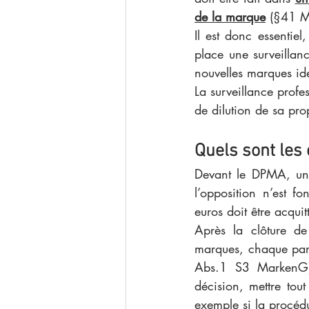
de la marque
 (§41 M
Il est donc essentie
place une surveillanc
nouvelles marques ide
La surveillance profe
de dilution de sa pro
Quels sont les 
Devant le DPMA, une
l’opposition n’est 
euros doit être acqu
Après la clôture de
marques, chaque part
Abs.1 S3 MarkenG).
décision, mettre tou
exemple si la procéd