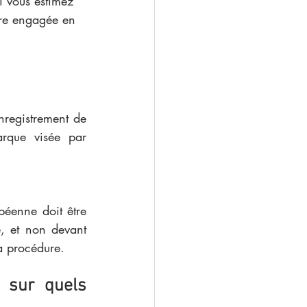
i vous estimez 
être engagée en 
 
nregistrement de 
rque visée par 
éenne doit être 
, et non devant 
a procédure. 
 sur quels 