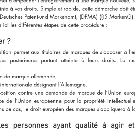
met d'empêcher l’enregistrement d’une marque nouvelle, s
teinte à vos droits. Simple et rapide, cette démarche doit 
 Deutsches Patent-und Markenamt, (DPMA) (§5 MarkenG).
ici les différentes étapes de cette procédure :
er ?
tion permet aux titulaires de marques de s’opposer à l’e
 postérieures portant atteinte à leurs droits. La ma
:  
e de marque allemande, 
internationale désignant l’Allemagne.
position contre une demande de marque de l’Union europ
ce de l’Union européenne pour la propriété intellectuelle
ns ce cas, le droit européen des marques s’appliquera à l
les personnes ayant qualité à agir et