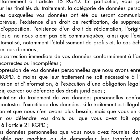
onformément à l’article 15 RGPD. En particulier, vous
ur les finalités du traitement, la catégorie de données perso
ires auxquelles vos données ont été ou seront communi
prévue, l’existence d’un droit de rectification, de suppres
 d’opposition, l’existence d’un droit de réclamation, l’ori
les-ci ne nous aient pas été communiquées, ainsi que l’ex
tomatisé, notamment l’établissement de profils et, le cas éc
ant ces données ;
a correction immédiate de vos données conformément à l’a
incorrectes ou incomplètes ;
uppression de vos données personnelles que nous avons enr
7 RGPD, à moins que leur traitement ne soit nécessaire à l’
ession et d’information, à l’exécution d’une obligation légal
oir, exercer ou défendre des droits juridiques ;
imitation du traitement de vos données personnelles confo
ontestez l’exactitude des données, si le traitement est illég
ion et que nous n’en avons plus besoin, mais que vous en 
cer ou défendre vos droits ou que vous avez fait oppo
à l’article 21 RGPD ;
es données personnelles que vous nous avez fournies dans
isible par machine ou de demandeur leur transfert à