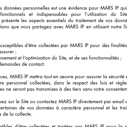
os données personnelles est une évidence pour MARS IP qui 
onctionnels et indispensables pour l’utilisation du Sit
s présente les aspects essentiels du traitement de vos donn
ations que vous partagez avec MARS IP en utilisant notre S
sceptibles d’être collectées par MARS IP pour des finalités e
ssurer :
nement et l’optimisation du Site, et de ses fonctionnalités ;
 demandes de contact.
nces, MARS IP mettra tout en œuvre pour assurer la sécurité et
e personnel collectées, dans le respect des lois et règl
s ne seront pas transmises à des tiers sans votre consentemen
uez sur le Site ou contactez MARS IP directement par email 
certaines de vos données à caractère personnel et les tra
s de la collecte.
ibles d’être collectées et traitées par MARS IP pour la ré