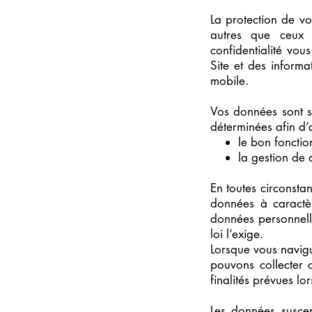
La protection de v
autres que ceux f
confidentialité vou
Site et des inform
mobile.
Vos données sont su
déterminées afin d’a
le bon fonction
la gestion de
En toutes circonsta
données à caractèr
données personnelle
loi l’exige.
Lorsque vous navig
pouvons collecter 
finalités prévues lor
Les données suscept