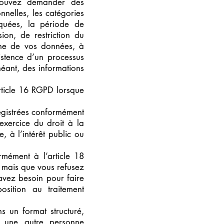
 pouvez demander des
nnelles, les catégories
quées, la période de
sion, de restriction du
gine de vos données, à
istence d’un processus
héant, des informations
rticle 16 RGPD lorsque
egistrées conformément
exercice du droit à la
e, à l’intérêt public ou
rmément à l’article 18
al mais que vous refusez
avez besoin pour faire
sition au traitement
 un format structuré,
 une autre personne