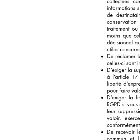
collectées c
informations s
de destinata
conservation 
traitement ou
moins que cel
décisionnel au
utiles concern
De réclamer l
celles-ci sont 
D’exiger la s
à l’article 1
liberté d’expr
pour faire val
D’exiger la l
RGPD si vous c
leur suppress
valoir, exer
conformément 
De recevoir l
commun et l