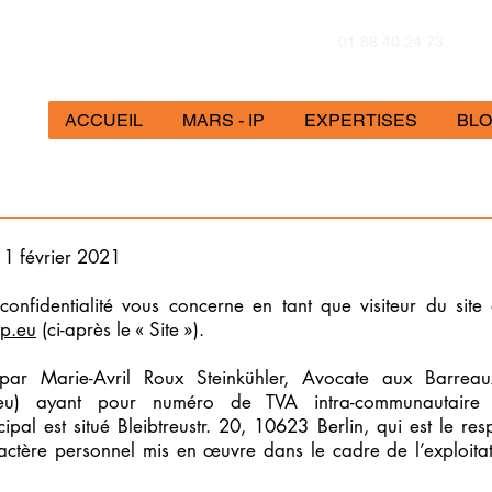
01 88 40 24 73
ACCUEIL
MARS - IP
EXPERTISES
BL
 11 février 2021
confidentialité vous concerne en tant que visiteur du site
ip.eu
(ci-après le « Site »).
 par Marie-Avril Roux Steinkühler, Avocate aux Barreau
-ip.eu) ayant pour numéro de TVA intra-communautair
ncipal est situé Bleibtreustr. 20, 10623 Berlin, qui est le re
ctère personnel mis en œuvre dans le cadre de l’exploitati