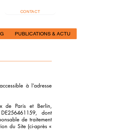
CONTACT
OG
PUBLICATIONS & ACTU
 accessible à l’adresse
x de Paris et Berlin,
e DE256461159, dont
sponsable de traitement
on du Site (ci-après «