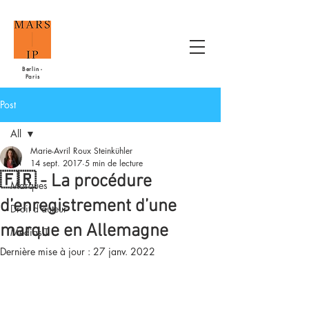
Berlin -
Paris
Post
All
Marie-Avril Roux Steinkühler
All
14 sept. 2017
5 min de lecture
🇫🇷 - La procédure
Marques
d’enregistrement d’une
Droit d'auteur
marque en Allemagne
MédiasIT
Dernière mise à jour :
27 janv. 2022