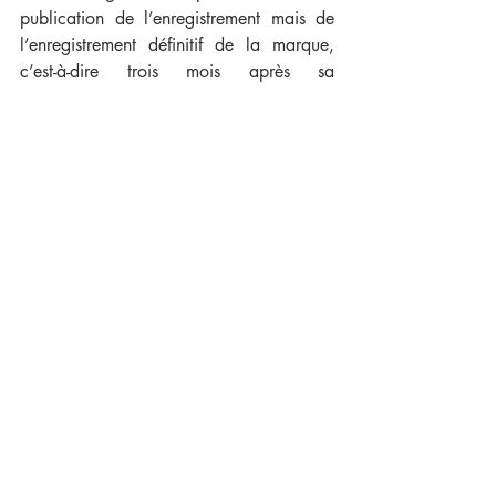
publication de l’enregistrement mais de 
l’enregistrement définitif de la marque, 
c’est-à-dire trois mois après sa 
publication, dans l’hypothèse, 
naturellement, où aucune opposition n’a 
été reçue.
S’il n’exploite pas sa marque au-delà de 
ce délai de cinq ans, la marque risque 
une action en nullité pour déchéance. A 
ce titre, il convient de rassembler dès le 
commencement de l’usage toute pièce 
pouvant servir à démontrer un usage réel 
et sérieux sur le territoire allemand.
👉🏻 Conseil