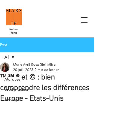
Berlin -
Paris
Post
All
Marie-Avril Roux Steinkühler
All
20 juil. 2023
2 min de lecture
™ ℠ ® et © : bien
Marques
comprendre les différences
Droit d'auteur
Europe - Etats-Unis
MédiasIT