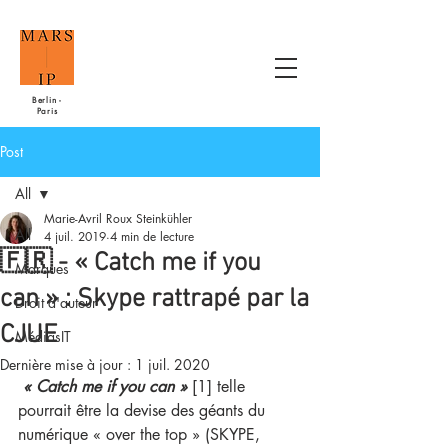
Berlin -
Paris
Post
All
Marie-Avril Roux Steinkühler
All
4 juil. 2019
4 min de lecture
🇫🇷 - « Catch me if you
Marques
can » : Skype rattrapé par la
Droit d'auteur
CJUE
MédiasIT
Dernière mise à jour :
1 juil. 2020
« Catch me if you can »
 [1] telle 
pourrait être la devise des géants du 
numérique « over the top » (SKYPE, 