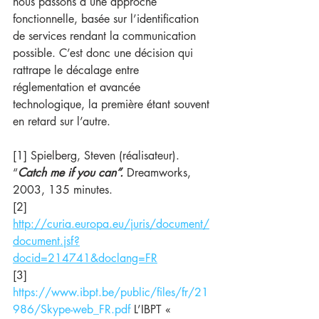
nous passons à une approche 
fonctionnelle, basée sur l’identification 
de services rendant la communication 
possible. C’est donc une décision qui 
rattrape le décalage entre 
réglementation et avancée 
technologique, la première étant souvent 
en retard sur l’autre.
[1] Spielberg, Steven (réalisateur). 
“
Catch me if you can”.
 Dreamworks, 
2003, 135 minutes.
[2] 
http://curia.europa.eu/juris/document/
document.jsf?
docid=214741&doclang=FR
[3] 
https://www.ibpt.be/public/files/fr/21
986/Skype-web_FR.pdf
 L’IBPT « 