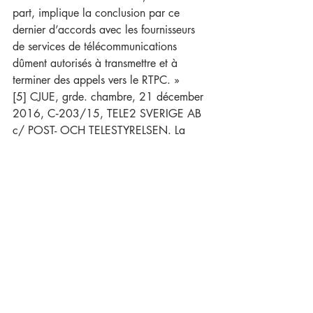
part, implique la conclusion par ce 
dernier d’accords avec les fournisseurs 
de services de télécommunications 
dûment autorisés à transmettre et à 
terminer des appels vers le RTPC. »
[5] CJUE, grde. chambre, 21 décember 
2016, C‑203/15, TELE2 SVERIGE AB 
c/ POST- OCH TELESTYRELSEN. La 
Cour de justice « s’oppose à une 
réglementation nationale prévoyant, à 
des fins de lutte contre la criminalité, une 
conservation généralisée et 
indifférenciée de l’ensemble des données 
relatives au trafic et des données de 
localisation de tous les abonnés et 
utilisateurs inscrits concernant tous les 
moyens de communication électronique. 
» et « à une réglementation nationale 