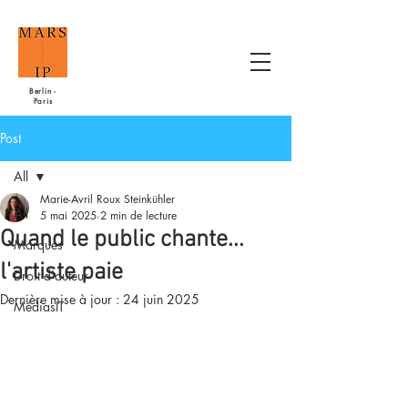
Berlin -
Paris
Post
All
Marie-Avril Roux Steinkühler
All
5 mai 2025
2 min de lecture
Quand le public chante...
Marques
l'artiste paie
Droit d'auteur
Dernière mise à jour :
24 juin 2025
MédiasIT