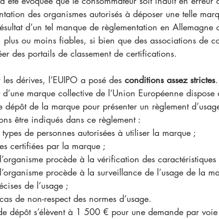
e a été évoquée que le consommateur soit induit en erreur d
ntation des organismes autorisés à déposer une telle mar
 résultat d’un tel manque de règlementation en Allemagne où
s, plus ou moins fiables, si bien que des associations de
éer des portails de classement de certifications. 
r les dérives, l’EUIPO a posé des 
conditions assez strictes
.
t d’une marque collective de l’Union Européenne dispose
e dépôt de la marque pour présenter un règlement d’usag
rons être indiqués dans ce règlement : 
 types de personnes autorisées à utiliser la marque ;
ues certifiées par la marque ;
l’organisme procède à la vérification des caractéristiques 
l’organisme procède à la surveillance de l’usage de la ma
écises de l’usage ;
 cas de non-respect des normes d’usage. 
is de dépôt s’élèvent à 1 500 € pour une demande par voie