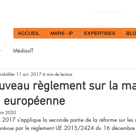
01 88 40 24 73
ACCUEIL
MARS - IP
EXPERTISES
BL
r
MédiasIT
einkühler
11 oct. 2017
6 min de lecture
uveau règlement sur la m
n européenne
uin 2020
e 2017 s’applique la seconde partie de la réforme sur les
prévue par le règlement UE 2015/2424 du 16 décembre