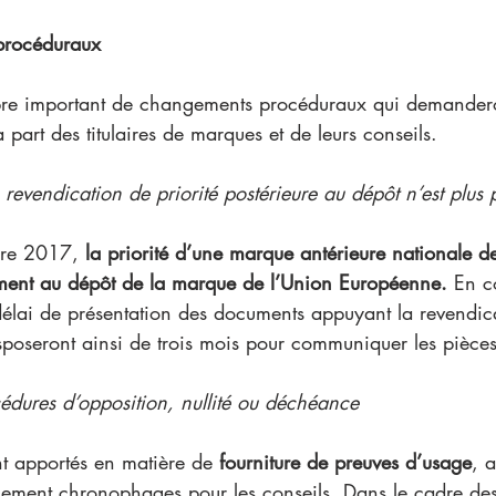
procéduraux 
e important de changements procéduraux qui demandero
a part des titulaires de marques et de leurs conseils. 
de revendication de priorité postérieure au dépôt n’est plus 
bre 2017, 
la priorité d’une marque antérieure nationale de
ent au dépôt de la marque de l’Union Européenne.
 En c
 délai de présentation des documents appuyant la revendic
isposeront ainsi de trois mois pour communiquer les pièces j
procédures d’opposition, nullité ou déchéance
 apportés en matière de 
fourniture de preuves d’usage
, 
ement chronophages pour les conseils. Dans le cadre de