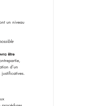
nt un niveau 
possible
vra être 
ontrepartie, 
ation d’un 
ustificatives. 
aux 
s procédures 