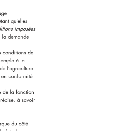
age 
tant qu’elles 
itions imposées 
 à la demande 
s conditions de 
xemple à la 
 l’agriculture 
s en conformité 
 de la fonction 
récise, à savoir 
rque du côté 