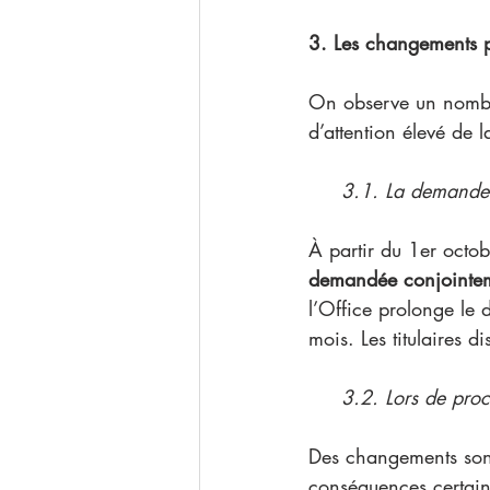
3. Les changements 
On observe un nombr
d’attention élevé de l
     3.1. La deman
À partir du 1er octo
demandée conjointem
l’Office prolonge le
mois. Les titulaires d
     3.2. Lors de 
Des changements sont
conséquences certain