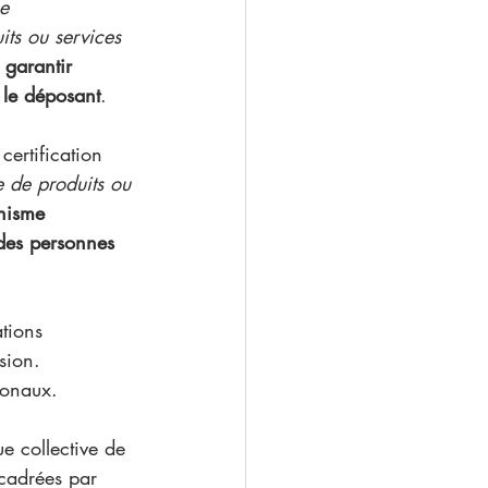
e 
its ou services 
 
garantir 
 le déposant
. 
ertification 
e de produits ou 
nisme 
des personnes 
tions 
sion. 
ionaux. 
e collective de 
ncadrées par 