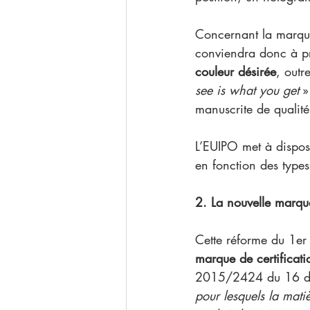
Concernant la marque 
conviendra donc à pr
couleur désirée
, outr
see is what you get
 »
manuscrite de qualit
L’EUIPO met à dispos
en fonction des type
2. La nouvelle marque
Cette réforme du 1er
marque de certificati
2015/2424 du 16 d
pour lesquels la mati