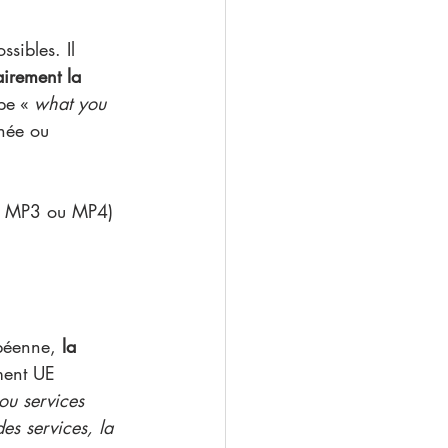
sibles. Il 
irement la 
pe « 
what you 
nnée ou 
EG, MP3 ou MP4) 
péenne, 
la 
ement UE 
ou services 
es services, la 