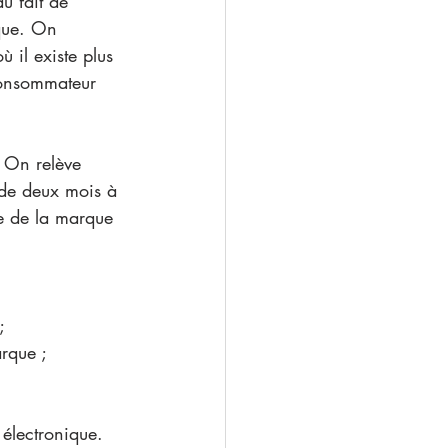
u fait de 
que. On 
 il existe plus 
 consommateur 
 On relève 
 de deux mois à 
e de la marque 
;
rque ;
 électronique. 