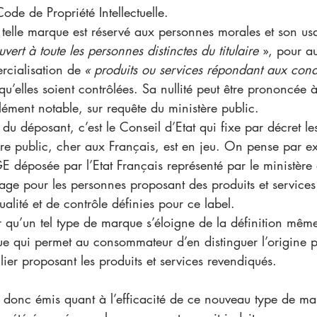
Code de Propriété Intellectuelle. 
 telle marque est réservé aux personnes morales et son us
uvert à toute les personnes distinctes du titulaire 
», pour au
ercialisation de
 « produits ou services répondant aux cond
 qu’elles soient contrôlées. Sa nullité peut être prononcée
élément notable, sur requête du ministère public. 
 du déposant, c’est le Conseil d’Etat qui fixe par décret le
dre public, cher aux Français, est en jeu. On pense par e
éposée par l’Etat Français représenté par le ministère de
sage pour les personnes proposant des produits et service
alité et de contrôle définies pour ce label. 
r qu’un tel type de marque s’éloigne de la définition même
e qui permet au consommateur d’en distinguer l’origine p
ulier proposant les produits et services revendiqués. 
 donc émis quant à l’efficacité de ce nouveau type de ma