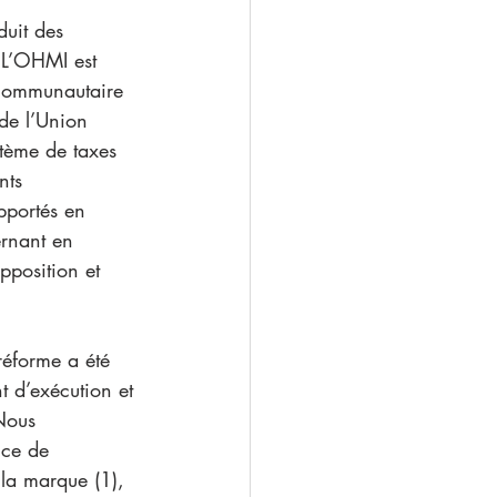
duit des 
: L’OHMI est 
communautaire 
de l’Union 
tème de taxes 
nts 
pportés en 
rnant en 
pposition et 
réforme a été 
 d’exécution et 
Nous 
nce de 
la marque (1), 