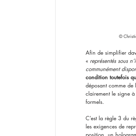
© Christ
Afin de simplifier da
« 
représentés sous n
communément dispon
condition toutefois qu
déposant comme de l’
clairement le signe à
formels. 
C’est la règle 3 du 
les exigences de repr
position, un hologra