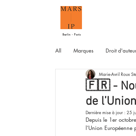
Berlin - Paris
All
Marques
Droit d'auteu
Marie-Avril Roux St
🇫🇷 - No
de l’Unio
Dernière mise à jour :
25 j
Depuis le 1er octobr
l’Union Européenne 