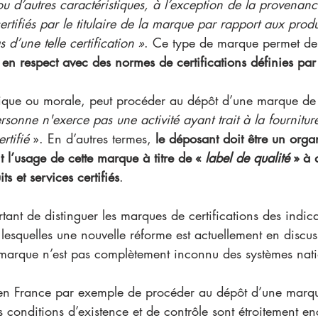
 ou d’autres caractéristiques, à l’exception de la provenanc
rtifiés par le titulaire de la marque par rapport aux produ
 d’une telle certification »
. Ce type de marque permet de
en respect avec des normes de certifications définies par
ique ou morale, peut procéder au dépôt d’une marque de c
rsonne n'exerce pas une activité ayant trait à la fournitur
rtifié
 ». En d’autres termes, 
le déposant doit être un orga
nt l’usage de cette marque à titre de « 
label de qualité
 » à 
ts et services certifiés
.
rtant de distinguer les marques de certifications des indica
esquelles une nouvelle réforme est actuellement en discus
marque n’est pas complètement inconnu des systèmes nat
e en France par exemple de procéder au dépôt d’une marqu
es conditions d’existence et de contrôle sont étroitement e