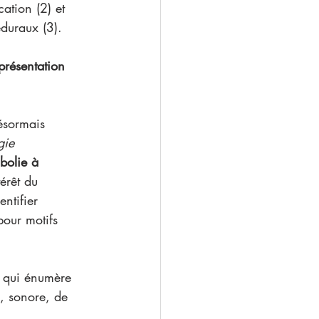
ation (2) et 
duraux (3). 
présentation 
ésormais 
gie 
bolie à 
térêt du 
ntifier 
pour motifs 
e qui énumère 
, sonore, de 