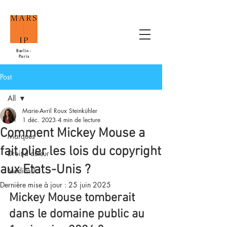
Berlin -
Paris
Post
All
Marie-Avril Roux Steinkühler
All
1 déc. 2023
4 min de lecture
Comment Mickey Mouse a
Marques
fait plier les lois du copyright
Droit d'auteur
aux Etats-Unis ?
MédiasIT
Dernière mise à jour :
25 juin 2025
Mickey Mouse tomberait 
dans le domaine public au 