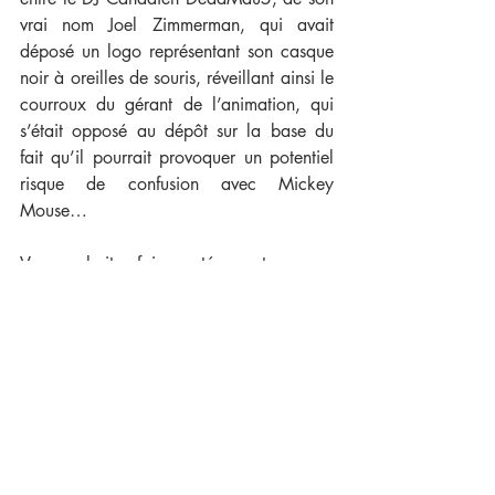
vrai nom Joel Zimmerman, qui avait 
déposé un logo représentant son casque 
noir à oreilles de souris, réveillant ainsi le 
courroux du gérant de l’animation, qui 
s’était opposé au dépôt sur la base du 
fait qu’il pourrait provoquer un potentiel 
risque de confusion avec Mickey 
Mouse…
Vous souhaitez faire protéger votre 
marque ? L’équipe du Cabinet MARS-IP, 
forte de son expertise en propriété 
intellectuelle, vous accompagne, vous 
conseille et vous soutient dans vos 
démarches juridiques en droits français 
et allemand. Contactez-nous !
[1]
17 U.S. Code § 102 - Subject matter of copyright: In general  