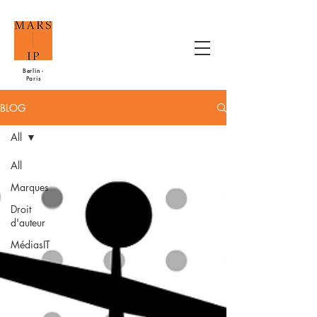
Berlin -
Paris
BLOG
All
All
Marques
Droit
d'auteur
MédiasIT