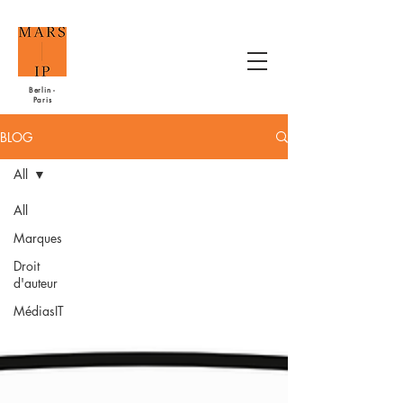
Berlin -
Paris
BLOG
All
All
Marques
Droit
d'auteur
MédiasIT