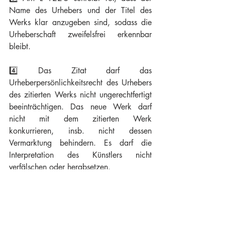
Name des Urhebers und der Titel des 
Werks klar anzugeben sind, sodass die 
Urheberschaft zweifelsfrei erkennbar 
bleibt.
4️⃣ Das Zitat darf das 
Urheberpersönlichkeitsrecht des Urhebers 
des zitierten Werks nicht ungerechtfertigt 
beeinträchtigen. Das neue Werk darf 
nicht mit dem zitierten Werk 
konkurrieren, insb. nicht dessen 
Vermarktung behindern. Es darf die 
Interpretation des Künstlers nicht 
verfälschen oder herabsetzen.
👉 Diese Voraussetzungen sind für ihre 
Anwendung restriktiv auszulegen, weil es 
sich um eine Ausnahme handelt.