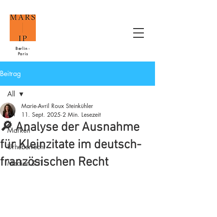
Berlin -
Paris
Beitrag
All
Marie-Avril Roux Steinkühler
All
11. Sept. 2025
2 Min. Lesezeit
🔎 Analyse der Ausnahme
Marken
für Kleinzitate im deutsch-
Urheberrecht
französischen Recht
Medien & IT