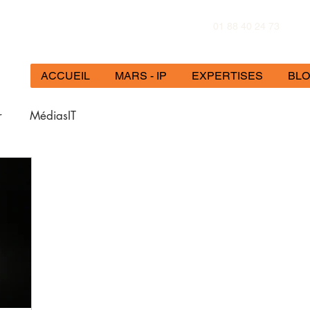
01 88 40 24 73
ACCUEIL
MARS - IP
EXPERTISES
BL
r
MédiasIT