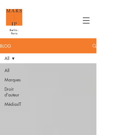
Berlin -
Paris
BLOG
All
All
Marques
Droit
d'auteur
MédiasIT