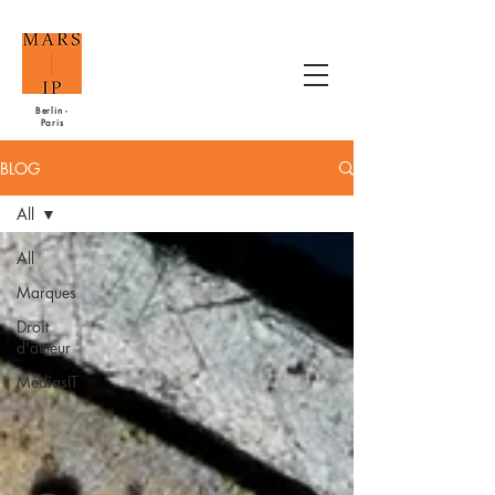
Berlin -
Paris
BLOG
All
All
Marques
Droit
d'auteur
MédiasIT