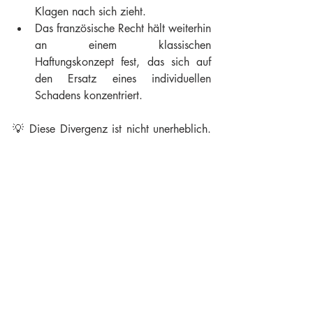
Klagen nach sich zieht.
Das französische Recht hält weiterhin 
an einem klassischen 
Haftungskonzept fest, das sich auf 
den Ersatz eines individuellen 
Schadens konzentriert.
💡 Diese Divergenz ist nicht unerheblich. 
Sie wirft eine praktische Frage auf: 
Inwieweit können französische 
Wettbewerber in Zukunft vor 
Zivilgerichten eine Verletzung der 
DSGVO oder anderer Vorschriften wie 
der Verordnung über künstliche Intelligenz 
geltend machen? Die Antwort des EuGH 
ebnet den Weg, aber die Umsetzung in 
den einzelnen nationalen 
Rechtsordnungen wird zu 