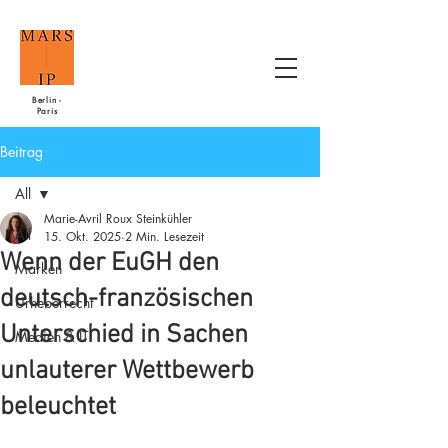
Berlin -
Paris
Beitrag
All
Marie-Avril Roux Steinkühler
All
15. Okt. 2025
2 Min. Lesezeit
Wenn der EuGH den
Marken
deutsch-französischen
Urheberrecht
Unterschied in Sachen
Medien & IT
unlauterer Wettbewerb
beleuchtet