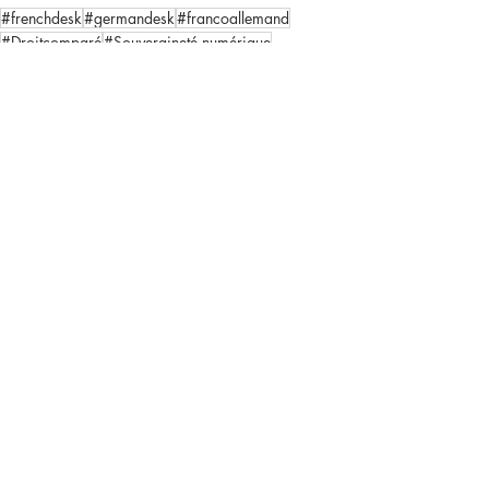
#frenchdesk
#germandesk
#francoallemand
#Droitcomparé
#Souveraineté numérique
#protection des données
MédiasIT
Posts récents
Voir tout