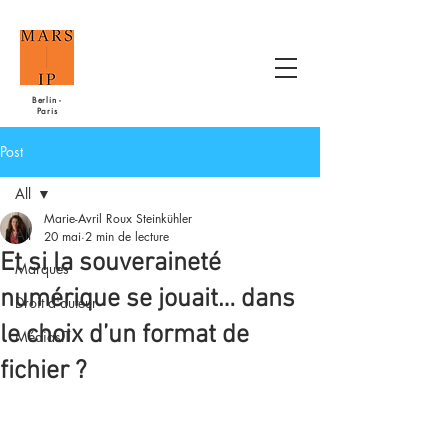
Berlin -
Paris
Post
All
Marie-Avril Roux Steinkühler
All
20 mai
2 min de lecture
Et si la souveraineté
Marques
numérique se jouait… dans
Droit d'auteur
le choix d’un format de
MédiasIT
fichier ?