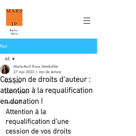
Berlin -
Paris
Post
All
Marie-Avril Roux Steinkühler
All
27 mai 2022
1 min de lecture
Cession de droits d'auteur :
Marques
attention à la requalification
Droit d'auteur
en donation !
MédiasIT
Attention à la 
requalification d’une 
cession de vos droits 